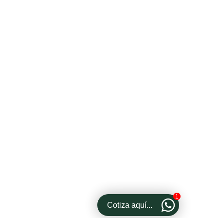
Contáctanos
Bogotá, Colombia
Transversal 42 #9-90
3108166043
3114479634
ventas@cajascarton.com.co
Horarios de Atención:
Lunes – Jueves | 8:00 – 17:30 y Viernes |
8:00 – 17:00
Síguenos en
1
Cotiza aquí...
Copyright © 2026 Box Cartoncol. Powered By
App Zone Web